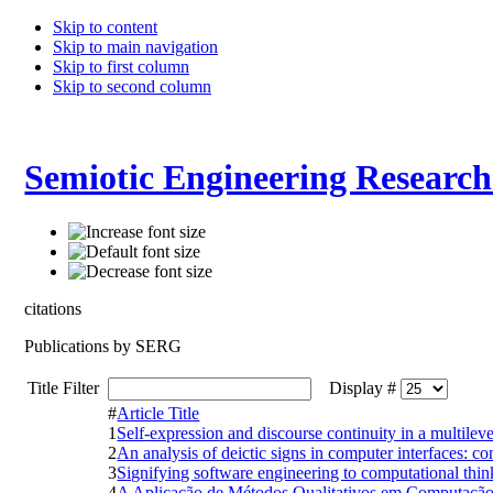
Skip to content
Skip to main navigation
Skip to first column
Skip to second column
Semiotic Engineering Researc
citations
Publications by SERG
Title Filter
Display #
#
Article Title
1
Self-expression and discourse continuity in a multil
2
An analysis of deictic signs in computer interfaces: c
3
Signifying software engineering to computational thin
4
A Aplicação de Métodos Qualitativos em Computaçã