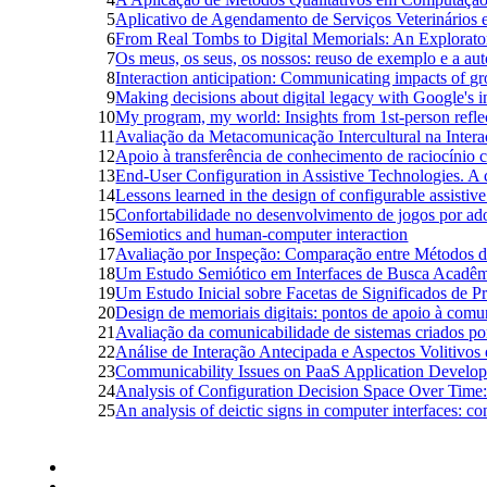
5
Aplicativo de Agendamento de Serviços Veterinários 
6
From Real Tombs to Digital Memorials: An Exploratory
7
Os meus, os seus, os nossos: reuso de exemplo e a a
8
Interaction anticipation: Communicating impacts of gr
9
Making decisions about digital legacy with Google's 
10
My program, my world: Insights from 1st-person ref
11
Avaliação da Metacomunicação Intercultural na Inte
12
Apoio à transferência de conhecimento de raciocínio 
13
End-User Configuration in Assistive Technologies. A c
14
Lessons learned in the design of configurable assistiv
15
Confortabilidade no desenvolvimento de jogos por ad
16
Semiotics and human-computer interaction
17
Avaliação por Inspeção: Comparação entre Métodos de
18
Um Estudo Semiótico em Interfaces de Busca Acadê
19
Um Estudo Inicial sobre Facetas de Significados de 
20
Design de memoriais digitais: pontos de apoio à comuni
21
Avaliação da comunicabilidade de sistemas criados po
22
Análise de Interação Antecipada e Aspectos Volitivo
23
Communicability Issues on PaaS Application Develo
24
Analysis of Configuration Decision Space Over Time
25
An analysis of deictic signs in computer interfaces: c